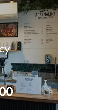
cy
:00