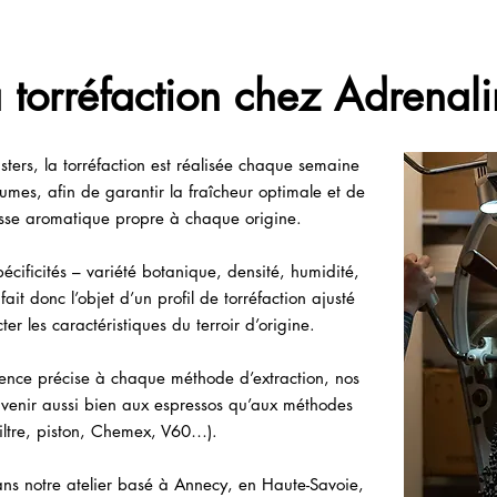
 torréfaction chez Adrenal
ers, la torréfaction est réalisée chaque semaine
umes, afin de garantir la fraîcheur optimale et de
hesse aromatique propre à chaque origine.
cificités – variété botanique, densité, humidité,
ait donc l’objet d’un profil de torréfaction ajusté
er les caractéristiques du terroir d’origine.
ence précise à chaque méthode d’extraction, nos
nvenir aussi bien aux espressos qu’aux méthodes
filtre, piston, Chemex, V60…).
dans notre atelier basé à Annecy, en Haute-Savoie,