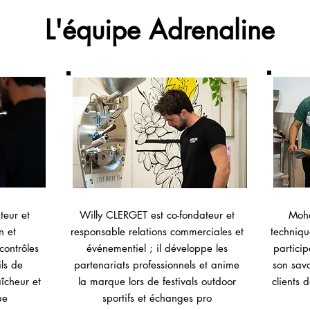
L'équipe Adrenaline
teur et
Willy CLERGET est co-fondateur et
Mohc
n et
responsable relations commerciales et
technique
contrôles
événementiel ; il développe les
particip
ils de
partenariats professionnels et anime
son sav
aîcheur et
la marque lors de festivals outdoor
clients 
ue
sportifs et échanges pro