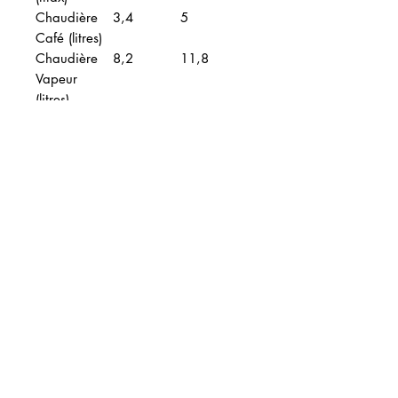
Chaudière
3,4
5
Café (litres)
Chaudière
8,2
11,8
Vapeur
(litres)
Concernant La Marzocco :
Fondée en 1927 par Giuseppe et
Bruno Bambi, La Marzocco est
originaire de Florence. La firme s’est
vite imposée comme l’un des
leaders mondiaux de la machine à
café espresso de haute qualité.
Articles similaires