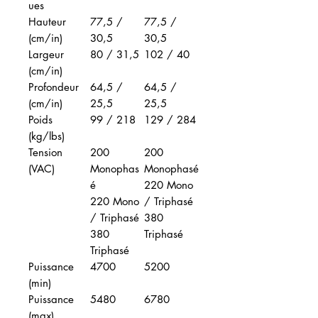
ues
Hauteur
77,5 /
77,5 /
(cm/in)
30,5
30,5
Largeur
80 / 31,5
102 / 40
(cm/in)
Profondeur
64,5 /
64,5 /
(cm/in)
25,5
25,5
Poids
99 / 218
129 / 284
(kg/lbs)
Tension
200
200
(VAC)
Monophas
Monophasé
é
220 Mono
220 Mono
/ Triphasé
/ Triphasé
380
380
Triphasé
Triphasé
Puissance
4700
5200
(min)
Puissance
5480
6780
(max)