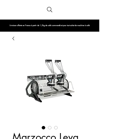
Livraison offerte en France à partir de 1,5kg de café commandé et pour tout achat de machine à café
Marzocco Leva