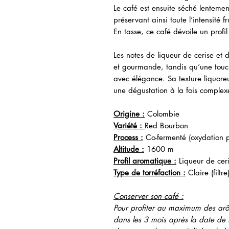
Le café est ensuite séché lentemen
préservant ainsi toute l’intensité f
En tasse, ce café dévoile un profil 
Les notes de liqueur de cerise et 
et gourmande, tandis qu’une touche
avec élégance. Sa texture liquoreu
une dégustation à la fois complex
Origine :
Colombie
Variété :
Red Bourbon
Process :
Co-fermenté (oxydation p
Altitude :
1600 m
Profil aromatique :
Liqueur de ceri
Type de torréfaction :
Claire (filtre
Conserver son café :
Pour profiter au maximum des a
dans les 3 mois après la date de t