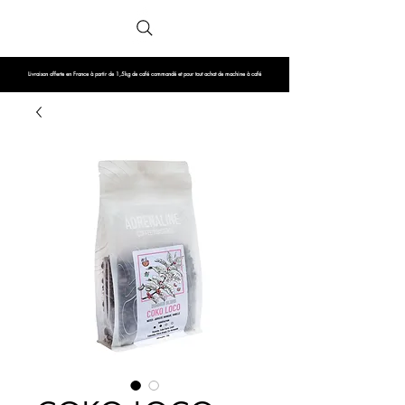
Livraison offerte en France à partir de 1,5kg de café commandé et pour tout achat de machine à café