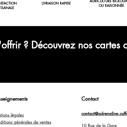
AGRICULTURE BIOLOGI
REFACTION
LIVRAISON RAPIDE
OU RAISONNÉE
TISANALE
'offrir ? Découvrez nos cartes
C'est parti !
nseignements
Contact
contact@adrenaline.coff
tions légales
ditions générales de ventes
10 Rue de la Gare