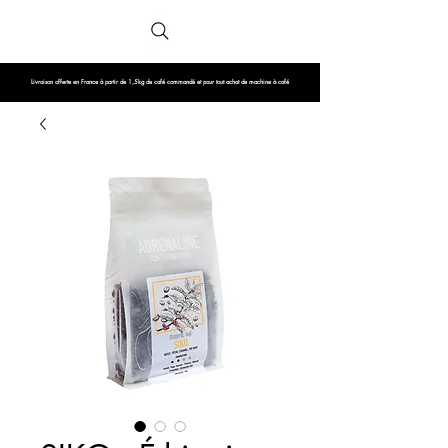
Livraison offerte en France à partir de 1,5kg de café commandé et pour tout achat de machine à café